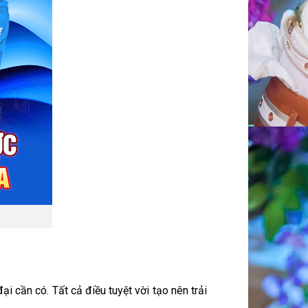
i cần có. Tất cả điều tuyệt vời tạo nên trải