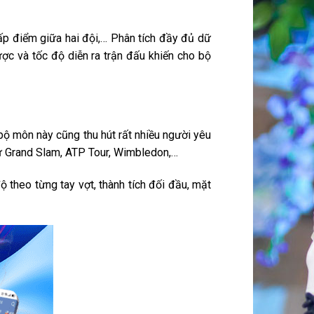
ấp điểm giữa hai đội,… Phân tích đầy đủ dữ
ợc và tốc độ diễn ra trận đấu khiến cho bộ
bộ môn này cũng thu hút rất nhiều người yêu
hư Grand Slam, ATP Tour, Wimbledon,…
 theo từng tay vợt, thành tích đối đầu, mặt