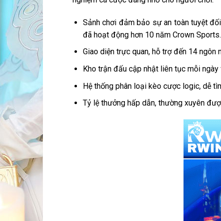
Sảnh chơi đảm bảo sự an toàn tuyệt đối
đã hoạt động hơn 10 năm Crown Sports.
Giao diện trực quan, hỗ trợ đến 14 ngôn
Kho trận đấu cập nhật liên tục mỗi ngày
Hệ thống phân loại kèo cược logic, dễ t
Tỷ lệ thưởng hấp dẫn, thường xuyên được 