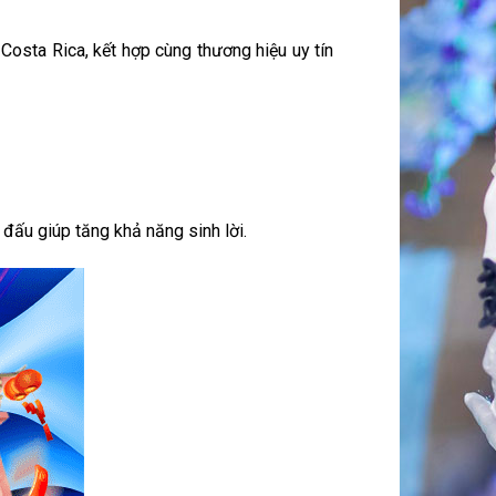
osta Rica, kết hợp cùng thương hiệu uy tín
 đấu giúp tăng khả năng sinh lời.