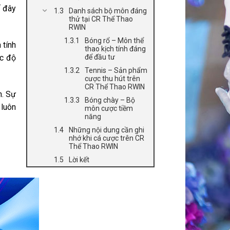
ế đây
Danh sách bộ môn đáng
thử tại CR Thể Thao
RWIN
Bóng rổ – Môn thể
 tính
thao kịch tính đáng
ốc độ
để đầu tư
Tennis – Sản phẩm
cược thu hút trên
CR Thể Thao RWIN
h. Sự
Bóng chày – Bộ
 luôn
môn cược tiềm
năng
Những nội dung cần ghi
nhớ khi cá cược trên CR
Thể Thao RWIN
Lời kết