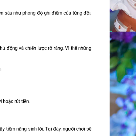
ên sâu như phong độ ghi điểm của từng đội,
hủ động và chiến lược rõ ràng. Vì thế những
o.
 hoặc rút tiền.
 tiềm năng sinh lời. Tại đây, người chơi sẽ