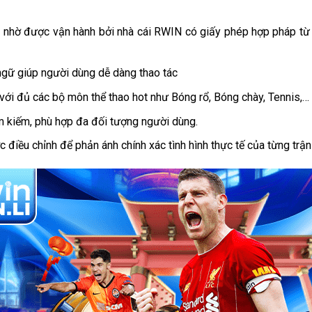
 nhờ được vận hành bởi nhà cái RWIN có giấy phép hợp pháp từ C
 ngữ giúp người dùng dễ dàng thao tác
 với đủ các bộ môn thể thao hot như Bóng rổ, Bóng chày, Tennis,…
ìm kiếm, phù hợp đa đối tượng người dùng.
điều chỉnh để phản ánh chính xác tình hình thực tế của từng trận