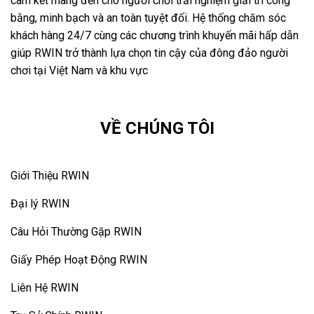
cam kết mang đến cho người chơi trải nghiệm giải trí công
bằng, minh bạch và an toàn tuyệt đối. Hệ thống chăm sóc
khách hàng 24/7 cùng các chương trình khuyến mãi hấp dẫn
giúp RWIN trở thành lựa chọn tin cậy của đông đảo người
chơi tại Việt Nam và khu vực
VỀ CHÚNG TÔI
Giới Thiệu RWIN
Đại lý RWIN
Câu Hỏi Thường Gặp RWIN
Giấy Phép Hoạt Động RWIN
Liên Hệ RWIN