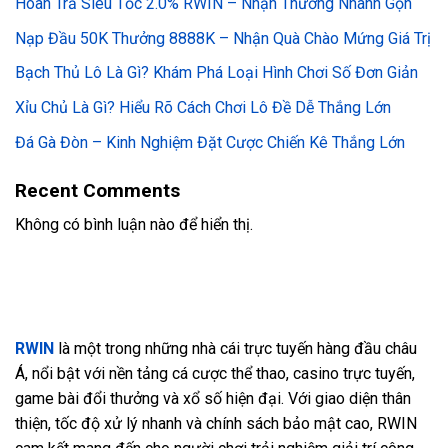
Hoàn Trả Siêu Tốc 2.0% RWIN – Nhận Thưởng Nhanh Gọn
Nạp Đầu 50K Thưởng 8888K – Nhận Quà Chào Mứng Giá Trị
Bạch Thủ Lô Là Gì? Khám Phá Loại Hình Chơi Số Đơn Giản
Xỉu Chủ Là Gì? Hiểu Rõ Cách Chơi Lô Đề Dễ Thắng Lớn
Đá Gà Đòn – Kinh Nghiệm Đặt Cược Chiến Kê Thắng Lớn
Recent Comments
Không có bình luận nào để hiển thị.
RWIN
là một trong những nhà cái trực tuyến hàng đầu châu
Á, nổi bật với nền tảng cá cược thể thao, casino trực tuyến,
game bài đổi thưởng và xổ số hiện đại. Với giao diện thân
thiện, tốc độ xử lý nhanh và chính sách bảo mật cao, RWIN