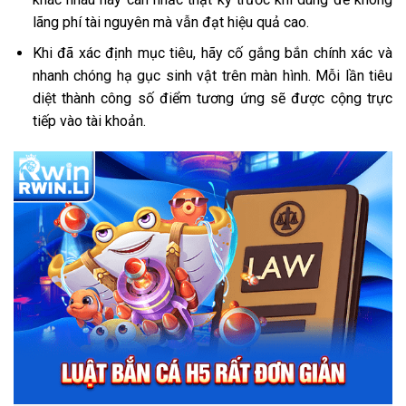
lãng phí tài nguyên mà vẫn đạt hiệu quả cao.
Khi đã xác định mục tiêu, hãy cố gắng bắn chính xác và
nhanh chóng hạ gục sinh vật trên màn hình. Mỗi lần tiêu
diệt thành công số điểm tương ứng sẽ được cộng trực
tiếp vào tài khoản.