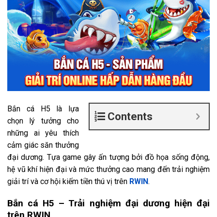
Bắn cá H5 là lựa
Contents
chọn lý tưởng cho
những ai yêu thích
cảm giác săn thưởng
đại dương. Tựa game gây ấn tượng bởi đồ họa sống động,
hệ vũ khí hiện đại và mức thưởng cao mang đến trải nghiệm
giải trí và cơ hội kiếm tiền thú vị trên
RWIN
.
Bắn cá H5 – Trải nghiệm đại dương hiện đại
trên RWIN