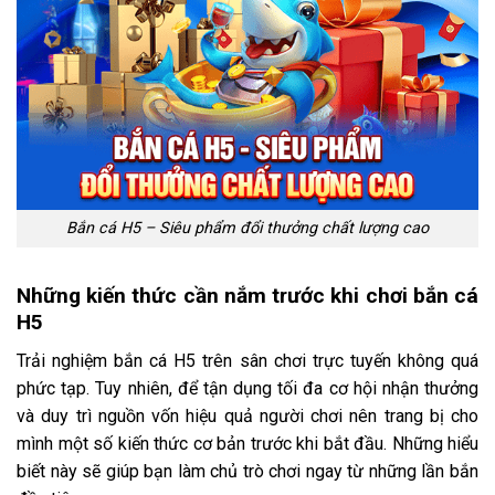
Bắn cá H5 – Siêu phẩm đổi thưởng chất lượng cao
Những kiến thức cần nắm trước khi chơi bắn cá
H5
Trải nghiệm bắn cá H5 trên sân chơi trực tuyến không quá
phức tạp. Tuy nhiên, để tận dụng tối đa cơ hội nhận thưởng
và duy trì nguồn vốn hiệu quả người chơi nên trang bị cho
mình một số kiến thức cơ bản trước khi bắt đầu. Những hiểu
biết này sẽ giúp bạn làm chủ trò chơi ngay từ những lần bắn