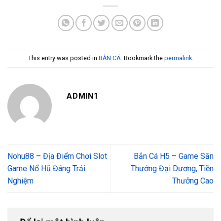
This entry was posted in
BẮN CÁ
. Bookmark the
permalink
.
ADMIN1
Nohu88 – Địa Điểm Chơi Slot
Bắn Cá H5 – Game Săn
Game Nổ Hũ Đáng Trải
Thưởng Đại Dương, Tiền
Nghiệm
Thưởng Cao